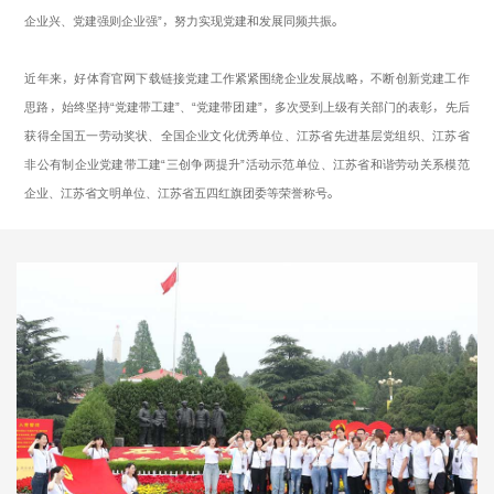
企业兴、党建强则企业强”，努力实现党建和发展同频共振。
近年来，好体育官网下载链接党建工作紧紧围绕企业发展战略，不断创新党建工作
思路，始终坚持“党建带工建”、“党建带团建”，多次受到上级有关部门的表彰，先后
获得全国五一劳动奖状、全国企业文化优秀单位、江苏省先进基层党组织、江苏省
非公有制企业党建带工建“三创争两提升”活动示范单位、江苏省和谐劳动关系模范
企业、江苏省文明单位、江苏省五四红旗团委等荣誉称号。